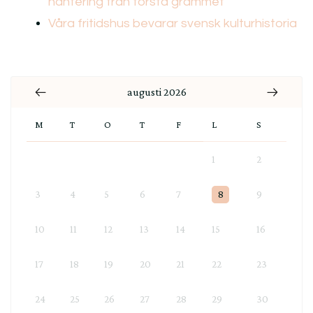
hantering från första grammet
Våra fritidshus bevarar svensk kulturhistoria
augusti 2026
M
T
O
T
F
L
S
1
2
3
4
5
6
7
8
9
10
11
12
13
14
15
16
17
18
19
20
21
22
23
24
25
26
27
28
29
30