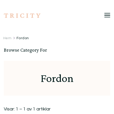
T R I C I T Y
Hem
Fordon
Browse Category For
Fordon
Visar: 1 – 1 av 1 artiklar