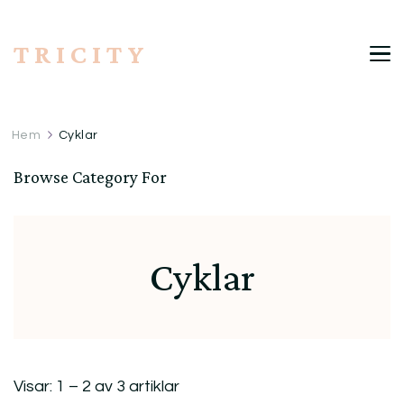
T R I C I T Y
Hem
Cyklar
Browse Category For
Cyklar
Visar: 1 – 2 av 3 artiklar