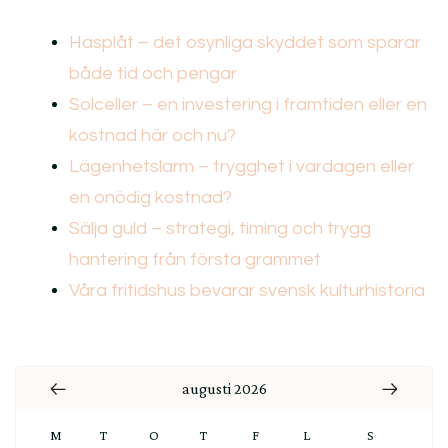
Hasplåt – det osynliga skyddet som sparar
både tid och pengar
Solceller – en investering i framtiden eller en
kostnad här och nu?
Lägenhetslarm – trygghet i vardagen eller
en onödig kostnad?
Sälja guld – strategi, timing och trygg
hantering från första grammet
Våra fritidshus bevarar svensk kulturhistoria
augusti 2026
M
T
O
T
F
L
S