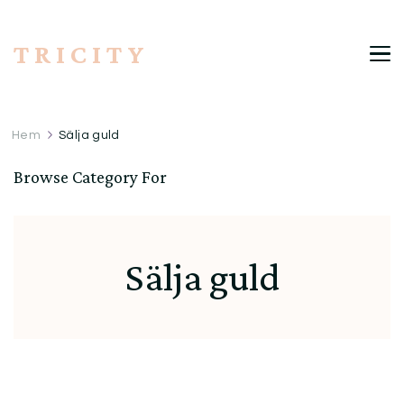
T R I C I T Y
Hem
Sälja guld
Browse Category For
Sälja guld