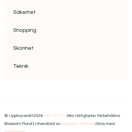
Säkerhet
Shopping
Skönhet
Teknik
© Upphovsrätt2026
T R I C I T Y
. Alla rättigheter förbehållna.
Blossom Floral | Utvecklad av
Blossom Themes
.Drivs med
WordPress
.