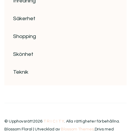
Inredning
Säkerhet
Shopping
Skönhet
Teknik
© Upphovsrätt2026
T R I C I T Y
. Alla rättigheter förbehållna.
Blossom Floral | Utvecklad av
Blossom Themes
.Drivs med