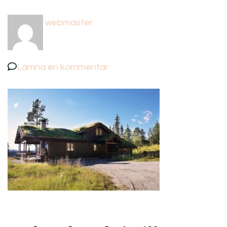
webmaster
på
Lämna en kommentar
Fritidshus